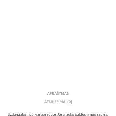
110.00
€
APRAŠYMAS
ATSILIEPIMAI (0)
Uždangalas – puikiai apsaugos Jūsų lauko baldus ir nuo saulės,