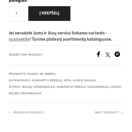
patogiau:
Į KREPŠELĮ
Jei neradote Jums ir Jūsų verslui tinkamo varianto -
susisiekite
! Turime platesnį asortimentą kataloguose.
SHARE THIS PRODUCT
PRODUKTO KODAS:
DL-000026
KATEGORIJOS:
KABANTYS KRĖSLAI
,
KITA
,
LAUKO BALDAI
ŽYMOS:
BALDŲ UŽDANGALAS
,
KABANCIO KRESLO UZDANGALAS
,
LAUKO
BALDŲ UŽDANGALAS
PREVIOUS PRODUCT
NEXT PRODUCT