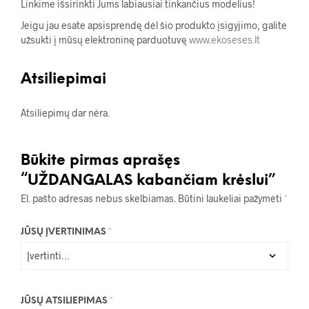
Linkime išsirinkti Jums labiausiai tinkančius modelius!
Jeigu jau esate apsisprendę dėl šio produkto įsigyjimo, galite
užsukti į mūsų elektroninę parduotuvę
www.ekoseses.lt
Atsiliepimai
Atsiliepimų dar nėra.
Būkite pirmas aprašęs
“UŽDANGALAS kabančiam krėslui”
El. pašto adresas nebus skelbiamas.
Būtini laukeliai pažymėti
*
JŪSŲ ĮVERTINIMAS
*
JŪSŲ ATSILIEPIMAS
*