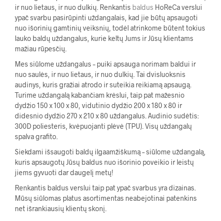
ir nuo lietaus, ir nuo dulkių. Renkantis
baldus
HoReCa verslui
ypač svarbu pasirūpinti uždangalais, kad jie būtų apsaugoti
nuo išorinių gamtinių veiksnių, todėl atrinkome būtent tokius
lauko baldų uždangalus, kurie keltų Jums ir Jūsų klientams
mažiau rūpesčių.
Mes siūlome uždangalus – puiki apsauga norimam baldui ir
nuo saulės, ir nuo lietaus, ir nuo dulkių. Tai dvisluoksnis
audinys, kuris gražiai atrodo ir suteikia reikiamą apsaugą.
Turime uždangalą kabančiam krėslui, taip pat mažesnio
dydžio 150 x 100 x 80, vidutinio dydžio 200 x 180 x 80 ir
didesnio dydžio 270 x 210 x 80 uždangalus. Audinio sudėtis:
300D poliesteris, kvėpuojanti plėvė (TPU). Visų uždangalų
spalva grafito.
Siekdami išsaugoti baldų ilgaamžiškumą – siūlome uždangalą,
kuris apsaugotų Jūsų baldus nuo išorinio poveikio ir leistų
jiems gyvuoti dar daugelį metų!
Renkantis baldus verslui taip pat ypač svarbus yra dizainas.
Mūsų siūlomas platus asortimentas neabejotinai patenkins
net išrankiausių klientų skonį.