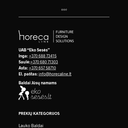
UAB “Eko Sesės”
Inga:
+370 688 73415
Saulė
:
+370 680 71303
Asta:
+370 657 58710
El. paštas:
info@horecaline.lt
Baldai Jūsų namams
PREKIŲ KATEGORIJOS
Lauko Baldai