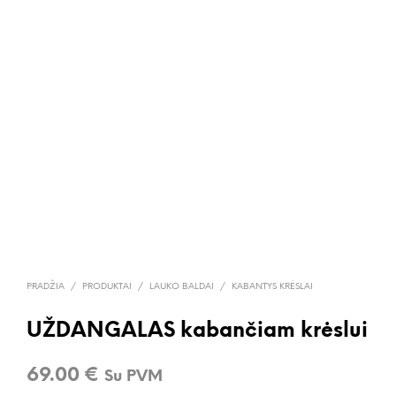
PRADŽIA
/
PRODUKTAI
/
LAUKO BALDAI
/
KABANTYS KRĖSLAI
UŽDANGALAS kabančiam krėslui
69.00
€
Su PVM