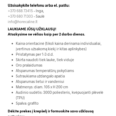
Užsisakykite telefonu arba el. paštu:
+370 688 73415
– Inga,
+370 680 71303
– Saulė
info@horecaline.lt
LAUKIAME JŪSŲ UŽKLAUSŲ!
Atsakysime ne vėliau kaip per 2 darbo dienas.
Kaina orientacinė (tiksli kaina derinama individualiai,
įvertinus užsakomą kiekį ir kitas aplinkybes)
Pristatymas per 1-3 d.d.
Skirta naudoti tiek lauke, tiek viduje
Oro pralaidumas
Atsparumas temperatūrų pokyčiams
Sutraukiama uždangalo apačia
Atsparumas lietui ir vandeniui
Matmenys: diam. 105 x H 200 cm
Audinio sudėtis: 300D poliesteris, kvėpuojanti plėvelė
(TPU)
Spalva: grafito
Dėkite prekes į krepšelį ir formuokite savo užklausą