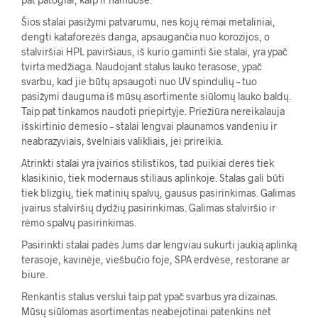
Šios stalai pasižymi patvarumu, nes kojų rėmai metaliniai,
dengti kataforezės danga, apsaugančia nuo korozijos, o
stalviršiai HPL paviršiaus, iš kurio gaminti šie stalai, yra ypač
tvirta medžiaga. Naudojant stalus lauko terasose, ypač
svarbu, kad jie būtų apsaugoti nuo UV spindulių – tuo
pasižymi dauguma iš mūsų asortimente siūlomų lauko baldų.
Taip pat tinkamos naudoti priepirtyje. Priežiūra nereikalauja
išskirtinio dėmesio – stalai lengvai plaunamos vandeniu ir
neabrazyviais, švelniais valikliais, jei prireikia.
Atrinkti stalai yra įvairios stilistikos, tad puikiai derės tiek
klasikinio, tiek modernaus stiliaus aplinkoje. Stalas gali būti
tiek blizgių, tiek matinių spalvų, gausus pasirinkimas. Galimas
įvairus stalviršių dydžių pasirinkimas. Galimas stalviršio ir
rėmo spalvų pasirinkimas.
Pasirinkti stalai padės Jums dar lengviau sukurti jaukią aplinką
terasoje, kavinėje, viešbučio foje, SPA erdvėse, restorane ar
biure.
Renkantis stalus verslui taip pat ypač svarbus yra dizainas.
Mūsų siūlomas asortimentas neabejotinai patenkins net