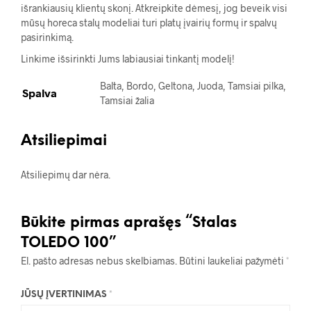
išrankiausių klientų skonį. Atkreipkite dėmesį, jog beveik visi
mūsų horeca stalų modeliai turi platų įvairių formų ir spalvų
pasirinkimą.
Linkime išsirinkti Jums labiausiai tinkantį modelį!
Balta, Bordo, Geltona, Juoda, Tamsiai pilka,
Spalva
Tamsiai žalia
Atsiliepimai
Atsiliepimų dar nėra.
Būkite pirmas aprašęs “Stalas
TOLEDO 100”
El. pašto adresas nebus skelbiamas.
Būtini laukeliai pažymėti
*
JŪSŲ ĮVERTINIMAS
*