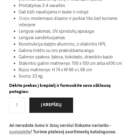
Pristatymas 2-4 savaitės
Gali būti naudojama ir lauke ir viduje
Stalas
modernaus dizaino ir puikiai tiks bet kuriame
interjere
Lengvai valomas, UV spindulių apsauga
Lengvai sandėliuojamas
Konstrukcija dažyto aliuminio, o stalviršis HPL
Galima rinktis su oro praleidžiama anga
Galimos spalvos: žalsva, šokolado, dramblio kaulo
Stalviršio galimi matmenys: 100 x 100 cm arba ø100 cm
Kojos matmenys: H 74 x W 66 x L 66 cm
Svoris: 23 kg
Dėkite prekes į krepšelį ir formuokite savo užklausą
patogiau:
Į KREPŠELĮ
Jei neradote Jums ir Jūsų verslui tinkamo varianto -
susisiekite
! Turime platesnį asortimentą kataloguose.