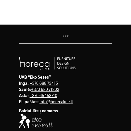
UAB “Eko Sesės”
Inga:
+370 688 73415
Saulė
:
+370 680 71303
Asta:
+370 657 58710
El. paštas:
info@horecaline.lt
Baldai Jūsų namams