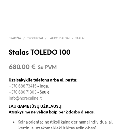
PRADŽIA
/
PRODUKTAI
/
LAUKO BALDAI
/
STALAI
Stalas TOLEDO 100
680.00
€
Su PVM
Užsisakykite telefonu arba el. paštu:
+370 688 73415
– Inga,
+370 680 71303
– Saulė
info@horecaline.lt
LAUKIAME JŪSŲ UŽKLAUSŲ!
Atsakysime ne vėliau kaip per 2 darbo dienas.
Kaina orientacinė (tiksli kaina derinama individualiai,
įvertinus užsakomą kiekį ir kitas aplinkybes)