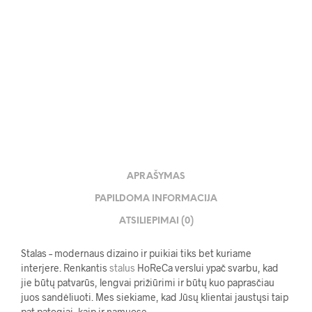
439.00
€
APRAŠYMAS
PAPILDOMA INFORMACIJA
ATSILIEPIMAI (0)
Stalas – modernaus dizaino ir puikiai tiks bet kuriame
interjere. Renkantis
stalus
HoReCa verslui ypač svarbu, kad
jie būtų patvarūs, lengvai prižiūrimi ir būtų kuo paprasčiau
juos sandėliuoti. Mes siekiame, kad Jūsų klientai jaustųsi taip
pat patogiai, kaip ir namuose.