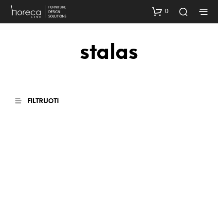
0
stalas
FILTRUOTI