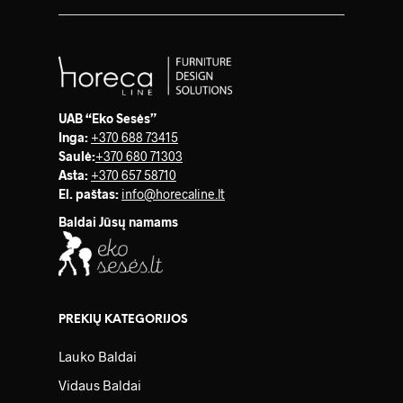
UAB “Eko Sesės”
Inga:
+370 688 73415
Saulė
:
+370 680 71303
Asta:
+370 657 58710
El. paštas:
info@horecaline.lt
Baldai Jūsų namams
PREKIŲ KATEGORIJOS
Lauko Baldai
Vidaus Baldai