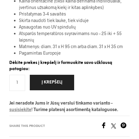
Kaina orientacinė (tiksli kaina derinama individualiai,
įvertinus užsakomą kiekį ir kitas aplinkybes)
Pristatymas 3-4 savaitės
Skirta naudoti tiek lauke, tiek viduje
Apsaugotas nuo UV spindulių
Atsparūs temperatūros svyravimams nuo – 25 iki + 55
laipsnių
Matmenys: diam. 31 x H 95 cm arba diam. 31 x H 35 cm
Pagamintas Europoje
Dėkite prekes į krepšelį ir formuokite savo užklausą
patogiau:
Į KREPŠELĮ
Jei neradote Jums ir Jūsų verslui tinkamo varianto -
susisiekite
! Turime platesnį asortimentą kataloguose.
SHARE THIS PRODUCT