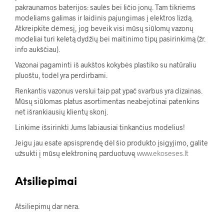
pakraunamos baterijos: saulės bei ličio jonų. Tam tikriems
modeliams galimas ir laidinis pajungimas į elektros lizdą.
Atkreipkite dėmesį, jog beveik visi mūsų siūlomų vazonų
modeliai turi keletą dydžių bei maitinimo tipų pasirinkimą (žr.
info aukščiau).
Vazonai pagaminti iš aukštos kokybės plastiko su natūraliu
pluoštu, todėl yra perdirbami.
Renkantis vazonus verslui taip pat ypač svarbus yra dizainas.
Mūsų siūlomas platus asortimentas neabejotinai patenkins
net išrankiausių klientų skonį.
Linkime išsirinkti Jums labiausiai tinkančius modelius!
Jeigu jau esate apsisprendę dėl šio produkto įsigyjimo, galite
užsukti į mūsų elektroninę parduotuvę
www.ekoseses.lt
Atsiliepimai
Atsiliepimų dar nėra.