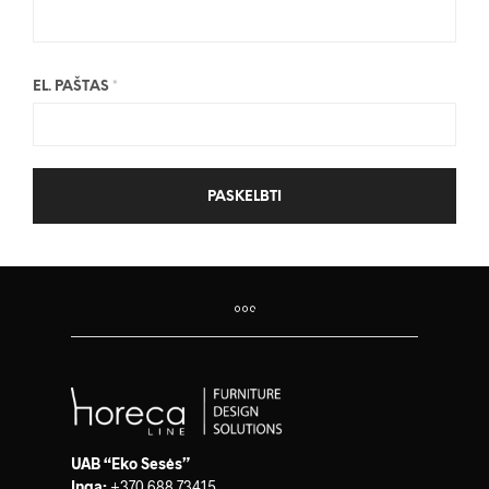
EL. PAŠTAS
*
UAB “Eko Sesės”
Inga:
+370 688 73415