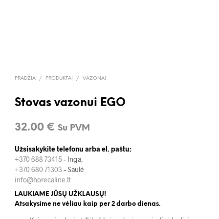
PRADŽIA
/
PRODUKTAI
/
VAZONAI
Stovas vazonui EGO
32.00
€
Su PVM
Užsisakykite telefonu arba el. paštu:
+370 688 73415
– Inga,
+370 680 71303
– Saulė
info@horecaline.lt
LAUKIAME JŪSŲ UŽKLAUSŲ!
Atsakysime ne vėliau kaip per 2 darbo dienas.