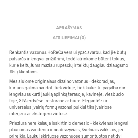
APRAŠYMAS
ATSILIEPIMAI (0)
Renkantis
vazonus
HoReCa verslui ypač svarbu, kad jie būtų
patvarūs ir lengvai prižiūrimi, todėl atrinkome būtent tokius,
kurie keltų Jums mažiau rūpesčių ir teiktų daugiau džiaugsmo
Jūsų klientams.
Mes siūlome originalaus dizaino vazonus – dekoracijas,
kuriuos galima naudoti tiek viduje, tiek lauke. Jų pagalba dar
lengviau sukurti jaukią aplinką terasoje, kavinėje, viešbučio
foje, SPA erdvėse, restorane ar biure. Elegantiški ir
universalūs įvairių formų vazonai puikiai tiks įvairiose
interjero ar eksterjero vietose.
Priežiūra nereikalauja išskirtinio dėmesio – kiekvienas lengvai
plaunamas vandeniu ir neabrazyviais, švelniais valikliais, jei
prireikia. Laukui skirtuose vazonuose sumontuotos net dvi