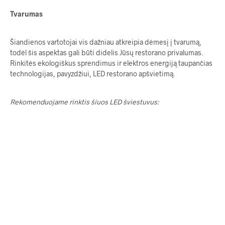
Tvarumas
Šiandienos vartotojai vis dažniau atkreipia dėmesį į tvarumą,
todėl šis aspektas gali būti didelis Jūsų restorano privalumas.
Rinkitės ekologiškus sprendimus ir elektros energiją taupančias
technologijas, pavyzdžiui, LED restorano apšvietimą.
Rekomenduojame rinktis šiuos LED šviestuvus: