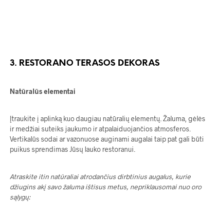
105.00
€
349.00
€
3. RESTORANO TERASOS DEKORAS
Natūralūs elementai
Įtraukite į aplinką kuo daugiau natūralių elementų. Žaluma, gėlės
ir medžiai suteiks jaukumo ir atpalaiduojančios atmosferos.
Vertikalūs sodai ar vazonuose auginami augalai taip pat gali būti
puikus sprendimas Jūsų lauko restoranui.
Atraskite itin natūraliai atrodančius dirbtinius augalus, kurie
džiugins akį savo žaluma ištisus metus, nepriklausomai nuo oro
sąlygų: