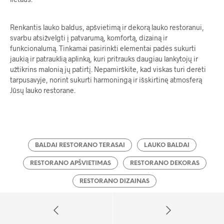
Renkantis lauko baldus, apšvietimą ir dekorą lauko restoranui,
svarbu atsižvelgti į patvarumą, komfortą, dizainą ir
funkcionalumą. Tinkamai pasirinkti elementai padės sukurti
jaukią ir patrauklią aplinką, kuri pritrauks daugiau lankytojų ir
užtikrins malonią jų patirtį. Nepamirškite, kad viskas turi derėti
tarpusavyje, norint sukurti harmoningą ir išskirtinę atmosferą
Jūsų lauko restorane.
BALDAI RESTORANO TERASAI
LAUKO BALDAI
RESTORANO APŠVIETIMAS
RESTORANO DEKORAS
RESTORANO DIZAINAS