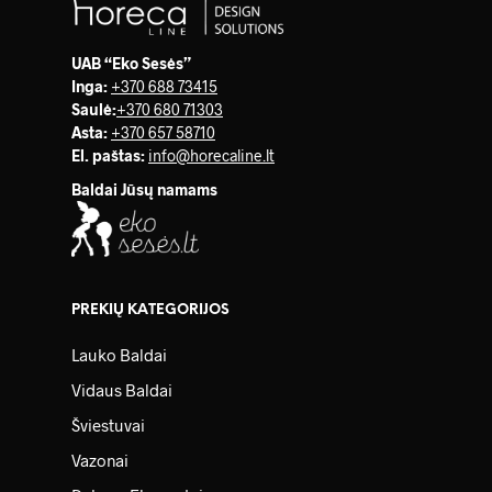
UAB “Eko Sesės”
Inga:
+370 688 73415
Saulė
:
+370 680 71303
Asta:
+370 657 58710
El. paštas:
info@horecaline.lt
Baldai Jūsų namams
PREKIŲ KATEGORIJOS
Lauko Baldai
Vidaus Baldai
Šviestuvai
Vazonai