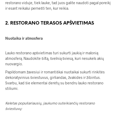
restorano viduje, tiek lauke, tad juos galite naudoti pagal poreikį
ir esant reikalui pernešti ten, kur reikia.
2. RESTORANO TERASOS APŠVIETIMAS
Nuotaika ir atmosfera
Lauko restorano apšvietimas turi sukurti jaukią ir malonią
atmosferą. Naudokite šiltą, švelnią šviesą, kuri nesukels akių
nuovargio.
Papildomam žavesiui ir romantiškai nuotaikai sukurti rinkitės
dekoratyvinius šviestuvus, girliandas, žvakides ir žibintus.
Svarbu, kad šie elementai derėtų su bendru lauko restorano
stiliumi.
Keletas populiariausių, jaukumo suteikiančių restorano
šviestuvų: