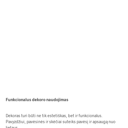
105.00
€
121.00
€
Funkcionalus dekoro naudojimas
Dekoras turi būti ne tik estetiškas, bet ir funkcionalus.
Pavyzdžiui, pavėsinės ir skėčiai suteiks pavėsį ir apsaugą nuo
lietaus.