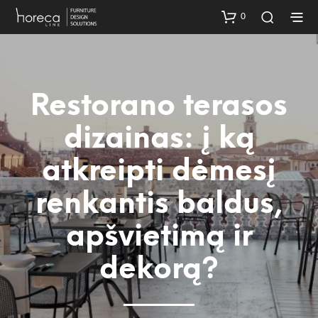
0
Restorano terasos
dizainas: į ką
atkreipti dėmesį
renkantis baldus,
apšvietimą ir
dekorą?