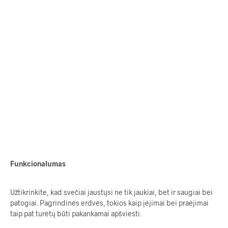
106.00
€
110.00
€
Funkcionalumas
Užtikrinkite, kad svečiai jaustųsi ne tik jaukiai, bet ir saugiai bei
patogiai. Pagrindinės erdvės, tokios kaip įėjimai bei praėjimai
taip pat turėtų būti pakankamai apšviesti.