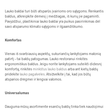
Lauko baldai turi būti atsparūs įvairioms oro sąlygoms. Renkantis
baldus, atkreipkite dėmesį į medžiagas, iš kurių jie pagaminti.
Pavyzdžiui, plastikiniai lauko baldai yra puikus pasirinkimas dėl
savo atsparumo klimato sąlygoms ir ilgaamžiškumo.
Komfortas
Vienas iš svarbiausių aspektų, sukuriančių lankytojams malonią
patirtį – tai baldų patogumas. Lauko restoranui rinkitės
ergonomiškus baldus. Jeigu norite lankytojams suteikti didesnį
komfortą, rinkitės
minkštus lauko baldus
arba ant kietų baldų
pridėkite
lauko pagalvėles
. Atsižvelkite į tai, kad jos būtų
atsparios drėgmei ir lengvai valomos.
Universalumas
Dauguma mūsų asortimente esančių baldų tinka tiek naudojimui